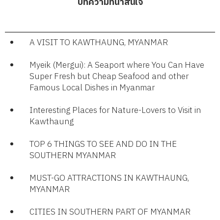
บทความที่น่าสนใจ
A VISIT TO KAWTHAUNG, MYANMAR
Myeik (Mergui): A Seaport where You Can Have
Super Fresh but Cheap Seafood and other
Famous Local Dishes in Myanmar​
Interesting Places for Nature-Lovers to Visit in
Kawthaung​
TOP 6 THINGS TO SEE AND DO IN THE
SOUTHERN MYANMAR
MUST-GO ATTRACTIONS IN KAWTHAUNG,
MYANMAR
CITIES IN SOUTHERN PART OF MYANMAR