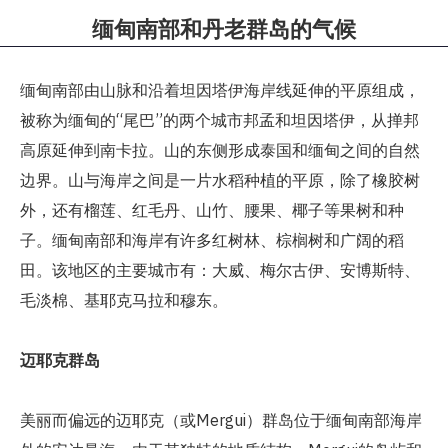
缅甸南部和丹老群岛的气候​
缅甸南部由山脉和沿着坦因塔伊海岸线延伸的平原组成，
被称为缅甸的“尾巴”的两个城市邦孟和坦因塔伊，从掸邦
高原延伸到南卡拉。山的东侧形成泰国和缅甸之间的自然
边界。山与海岸之间是一片水稻种植的平原，除了橡胶树
外，还有榴莲、红毛丹、山竹、腰果、椰子等果树和种
子。缅甸南部和海岸有许多红树林、棕榈树和广阔的稻
田。该地区的主要城市有：大威、梅尔古伊、安博斯特、
毛淡棉、基耶克马拉和穆东。
迈耶克群岛
美丽而偏远的迈耶克（或Mergui）群岛位于缅甸南部海岸