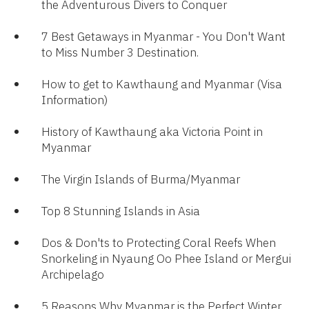
the Adventurous Divers to Conquer​​
7 Best Getaways in Myanmar - You Don't Want
to Miss Number 3 Destination.​
How to get to Kawthaung and Myanmar (Visa
Information)
History of Kawthaung aka Victoria Point in
Myanmar
The Virgin Islands of Burma/Myanmar
Top 8 Stunning Islands in Asia
Dos & Don'ts to Protecting Coral Reefs When
Snorkeling in Nyaung Oo Phee Island or Mergui
Archipelago
5 Reasons Why Myanmar is the Perfect Winter