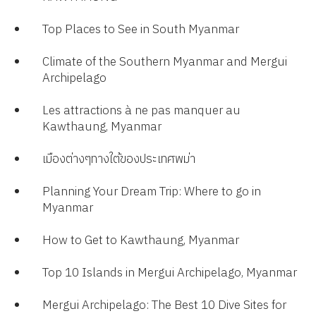
Top Places to See in South Myanmar
Climate of the Southern Myanmar and Mergui
Archipelago​
Les attractions à ne pas manquer au
Kawthaung, Myanmar​
เมืองต่างๆทางใต้ของประเทศพม่า
Planning Your Dream Trip: Where to go in
Myanmar​
How to Get to Kawthaung, Myanmar​
Top 10 Islands in Mergui Archipelago, Myanmar
Mergui Archipelago: The Best 10 Dive Sites for