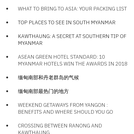
WHAT TO BRING TO ASIA: YOUR PACKING LIST
TOP PLACES TO SEE IN SOUTH MYANMAR​
KAWTHAUNG: A SECRET AT SOUTHERN TIP OF
MYANMAR
ASEAN GREEN HOTEL STANDARD: 10
MYANMAR HOTELS WIN THE AWARDS IN 2018
缅甸南部和丹老群岛的气候
缅甸南部最热门的地方
WEEKEND GETAWAYS FROM YANGON :
BENEFITS AND WHERE SHOULD YOU GO
CROSSING BETWEEN RANONG AND
KAWTHAUNG