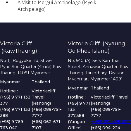
A Visit to Mergui Archipelago (Myeik
Archipelago)​
Victoria Cliff
Victoria Cliff (Nyaung
(KawThaung)
Oo Phee Island)
No(1), Bogyoke Rd, Shwe
No. 540 (A), Seik Kan Thar
Pyae Soe Quarter,(4mile) Kaw
Street, Annawar Quarter, Kaw
Thaung, 14091 Myanmar.
Thaung, Tanintharyi Division,
Myanmar., Myanmar 14091
Myanmar
Thailand
Myanmar
Thailand
Hotline :
Victoriacliff
(+95) 9 771 133
Travel
Hotline :
Victoriacliff Travel
377
(Ranong)
(+95) 9 771
(Ranong)
(+95) 9 771 133
(+66) 089-751-
133
(+66) 089-751-
388
7777
377,388
7777
(+95) 9 769
(+66) 062-671-
(Yangon
(+66) 062-671-7107
763 040
7107
Office)
(+66) 094-224-